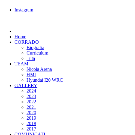
Instagram
Home
CORRADO
Biografia
Curriculum
Tuta
TEAM
Nicola Arena
HMI
Hyundai I20 WRC
GALLERY
2024
2023
2022
2021
2020
2019
2018
2017
COMUNICATI